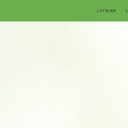
L’ATELIER
L