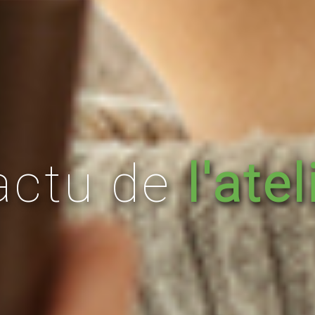
actu de
l'atel