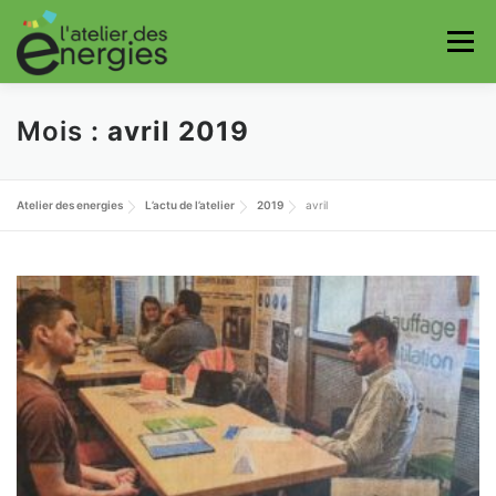
Aller
au
Menu
contenu
Mois :
avril 2019
Atelier des energies
L’actu de l’atelier
2019
avril